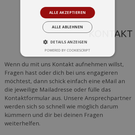
ALLE AKZEPTIEREN
ALLE ABLEHNEN
K
ONTAKT
DETAILS ANZEIGEN
POWERED BY COOKIESCRIPT
Wenn du mit uns Kontakt aufnehmen willst,
Fragen hast oder dich bei uns engagieren
möchtest, dann schick einfach eine eMail an
die jeweilige Mailadresse
oder fülle das
Kontaktformular aus. Unsere Ansprechpartner
werden sich so schnell wie möglich darum
kümmern und dir bei deinen Fragen
weiterhelfen.